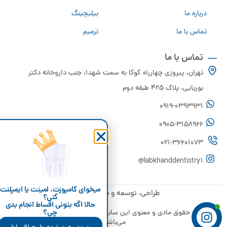
درباره ما
بیلیچینگ
تماس با ما
ترمیم
عصب کشی
تماس با ما
کشیدن دندان
تهران، پیروزی چهارراه کوکا به سمت شهدا، جنب داروخانه دکتر
پروتز ثابت (روکش)
بوریایی، پلاک 425 طبقه دوم
جراحی (لثه ،عقل نهفته)
0919-0393931
0905-3158966
021-36601073
labkhanddentistry1@
میخوای کامپوزت، لمینت یا ایمپلنت
طراحی، توسعه و سئو:
استراتک
کنی؟
حالا اگه بتونی اقساط انجام بدی
چی؟
کلیه حقوق مادی و معنوی این سایت متعلق به دندانپزشکی لبخند
می‌باشد.