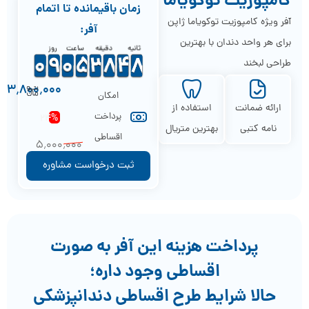
کامپوزیت توکویاما
زمان باقیمانده تا اتمام
آفر ویژه کامپوزیت توکویاما ژاپن
آفر:
برای هر واحد دندان با بهترین
ثانیه
دقیقه
ساعت
روز
9
9
0
0
8
8
9
9
9
9
0
0
4
4
5
5
2
2
3
3
7
7
8
8
5
4
4
8
7
طراحی لبخند
7
۳٬8۰۰٬۰۰۰
امکان
ارائه ضمانت
استفاده از
پرداخت
24%
نامه کتبی
بهترین متریال
اقساطی
5٬۰۰۰٬۰۰۰
ثبت درخواست مشاوره
پرداخت هزینه این آفر به صورت
اقساطی وجود داره؛
حالا شرایط طرح اقساطی دندانپزشکی